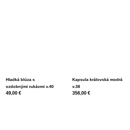
Hladká blúza s
Kapsula královská modrá
ozdobnými rukávmi v.40
v.38
49,00
€
356,00
€