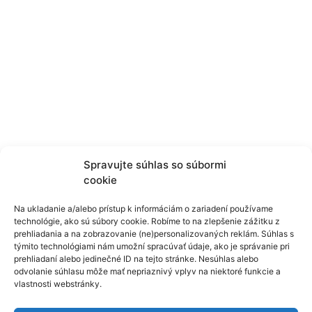
Spravujte súhlas so súbormi
cookie
Na ukladanie a/alebo prístup k informáciám o zariadení používame
technológie, ako sú súbory cookie. Robíme to na zlepšenie zážitku z
Dámske tričko LUX –
Dámske tričko LUX –
prehliadania a na zobrazovanie (ne)personalizovaných reklám. Súhlas s
týmito technológiami nám umožní spracúvať údaje, ako je správanie pri
červená v.34-50
smaragdová zelená v.34-
prehliadaní alebo jedinečné ID na tejto stránke. Nesúhlas alebo
49,00
€
50
odvolanie súhlasu môže mať nepriaznivý vplyv na niektoré funkcie a
49,00
€
vlastnosti webstránky.