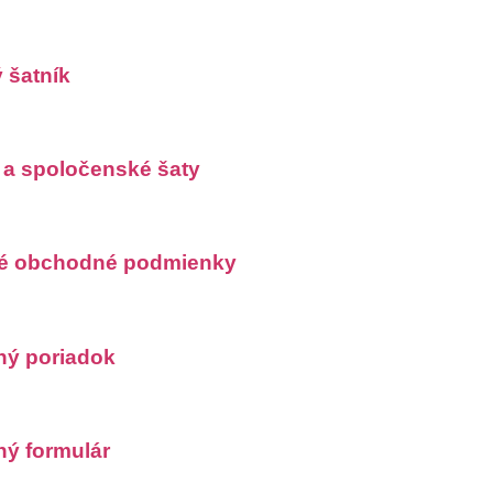
 šatník
a spoločenské šaty
é obchodné podmienky
ý poriadok
ý formulár