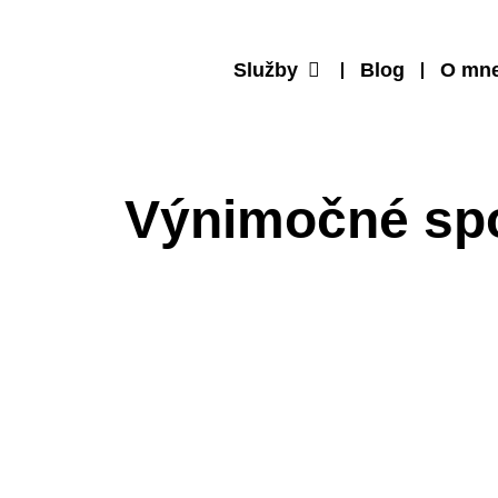
Služby
Blog
O mn
Výnimočné spo