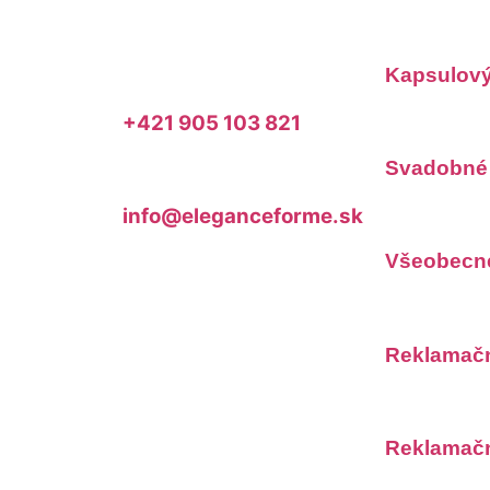
Kapsulový
+421 905 103 821
Svadobné 
info@eleganceforme.sk
Všeobecn
Reklamačn
Reklamačn