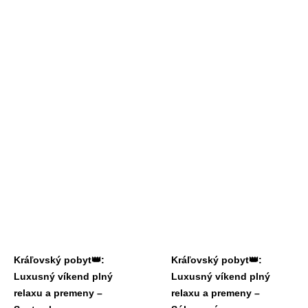
Detail produktu
Detail produktu
Kráľovský pobyt👑:
Kráľovský pobyt👑:
Luxusný víkend plný
Luxusný víkend plný
relaxu a premeny –
relaxu a premeny –