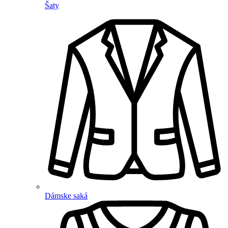
Šaty
Dámske saká