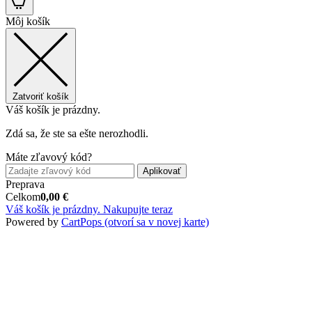
Môj košík
Zatvoriť košík
Váš košík je prázdny.
Zdá sa, že ste sa ešte nerozhodli.
Máte zľavový kód?
Aplikovať
Preprava
Celkom
0,00
€
Váš košík je prázdny. Nakupujte teraz
Powered by
CartPops
(otvorí sa v novej karte)