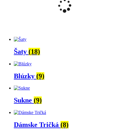
Šaty
(18)
Blúzky
(9)
Sukne
(9)
Dámske Tričká
(8)