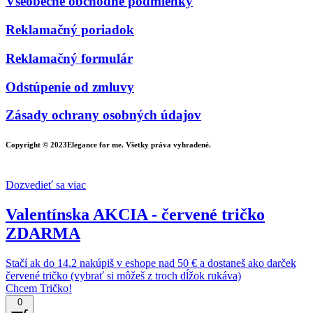
Všeobecné obchodné podmienky
Reklamačný poriadok
Reklamačný formulár
Odstúpenie od zmluvy
Zásady ochrany osobných údajov
Copyright © 2023Elegance for me. Všetky práva vyhradené.
Dozvedieť sa viac
Valentínska AKCIA - červené tričko
ZDARMA
Stačí ak do 14.2 nakúpiš v eshope nad 50 € a dostaneš ako darček
červené tričko (vybrať si môžeš z troch dĺžok rukáva)
Chcem Tričko!
0