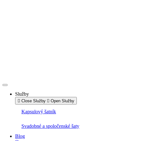
Preskočiť
na
obsah
Služby
Close Služby
Open Služby
Kapsulový šatník
Svadobné a spoločenské šaty
Blog